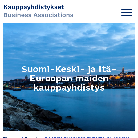
Suomi-Keski- ja Itä-
Euroopan maiden
kauppayhdistys