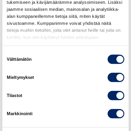
tukemiseen ja kävijämäärämme analysoimiseen. Lisäksi
jaamme sosiaalisen median, mainosalan ja analytiikka-
alan kumppaneillemme tietoja siitä, miten käytät
sivustoamme. Kumppanimme voivat yhdistää näitä
tietoja muihin tietoihin, joita olet antanut heille tai joita on
kerätty, kun olet käyttänyt heidän palvelujaan.
Suostumuksen
Välttämätön
valinta
Mieltymykset
Tilastot
Business Events in Pristina, Kosovo on
Markkinointi
th
Tuesday, 16
May
will include business meetup
event between Finnish and Kosovar companies