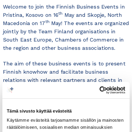
Welcome to join the Finnish Business Events in
th
Pristina, Kosovo on 16
May and Skopje, North
th
Macedonia on 17
May! The events are organized
jointly by the Team Finland organisations in
South East Europe, Chambers of Commerce in
the region and other business associations.
The aim of these business events is to present
Finnish knowhow and facilitate business
relations with relevant partners and clients in
the region. The events are open to all business
sectors. Kosovo and North Macedonia are
steadily developing countries in South East
Tämä sivusto käyttää evästeitä
Europe, e.g. the GDP growth forecast in 2023 for
Käytämme evästeitä tarjoamamme sisällön ja mainosten
EU area is less than 1%, while for North
räätälöimiseen, sosiaalisen median ominaisuuksien
Macedonia is 3%, and for Kosovo is 3.5%.