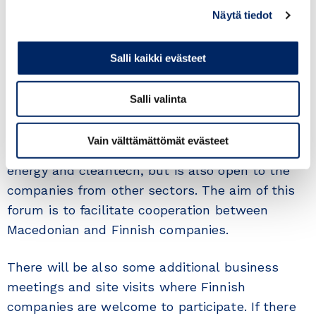
to discuss business cooperation in various
Näytä tiedot
sectors, as well as thematic event to share
Finnish expertise in creative industries & ICT
Salli kaikki evästeet
sector and to facilitate cooperation between
Kosovar and Finnish companies in this sector.
Salli valinta
Business Event in Skopje, North Macedonia on
Vain välttämättömät evästeet
th
Wednesday, 17
May
will focus on ICT, mining,
energy and cleantech, but is also open to the
companies from other sectors. The aim of this
forum is to facilitate cooperation between
Macedonian and Finnish companies.
There will be also some additional business
meetings and site visits where Finnish
companies are welcome to participate. If there