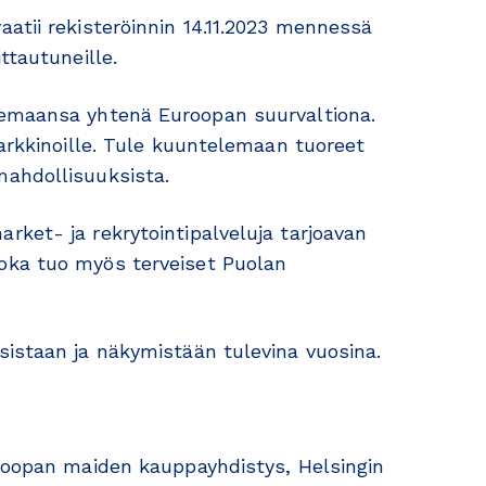
atii rekisteröinnin 14.11.2023 mennessä
ittautuneille.
semaansa yhtenä Euroopan suurvaltiona.
markkinoille. Tule kuuntelemaan tuoreet
ahdollisuuksista.
ket- ja rekrytointipalveluja tarjoavan
oka tuo myös terveiset Puolan
sistaan ja näkymistään tulevina vuosina.
uroopan maiden kauppayhdistys, Helsingin