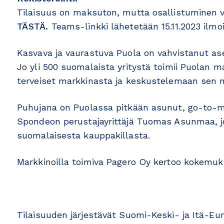
Tilaisuus on maksuton, mutta osallistuminen va
TÄSTÄ.
Teams-linkki lähetetään 15.11.2023 ilmo
Kasvava ja vaurastuva Puola on vahvistanut a
Jo yli 500 suomalaista yritystä toimii Puolan 
terveiset markkinasta ja keskustelemaan sen m
Puhujana on Puolassa pitkään asunut, go-to-mar
Spondeon perustajayrittäjä Tuomas Asunmaa, j
suomalaisesta kauppakillasta.
Markkinoilla toimiva Pagero Oy kertoo kokemuk
Tilaisuuden järjestävät Suomi-Keski- ja Itä-E