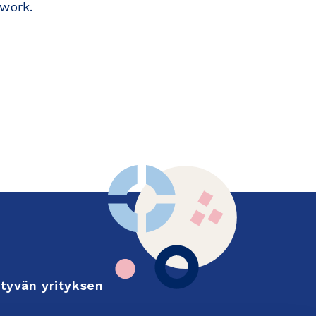
work.
tyvän yrityksen