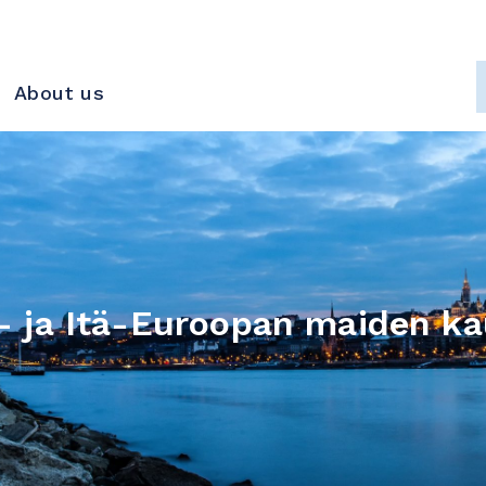
About us
- ja Itä-Euroopan maiden ka