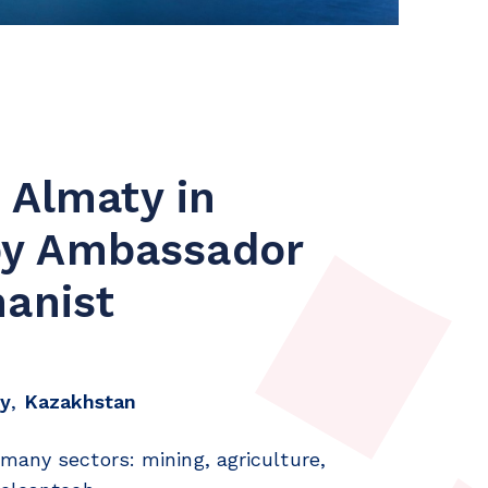
o Almaty in
by Ambassador
hanist
ty
,
Kazakhstan
many sectors: mining, agriculture,