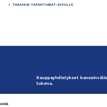
TAKAISIN TAPAHTUMAT-SIVULLE
Kauppayhdistykset kansainvälis
tukena.
Business Associations support 
teitä
enterprises’ internationalizati