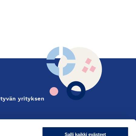
tyvän yrityksen
Finnish
on and export
Salli kaikki evästeet