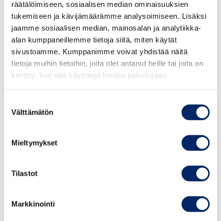
räätälöimiseen, sosiaalisen median ominaisuuksien
tukemiseen ja kävijämäärämme analysoimiseen. Lisäksi
jaamme sosiaalisen median, mainosalan ja analytiikka-
alan kumppaneillemme tietoja siitä, miten käytät
sivustoamme. Kumppanimme voivat yhdistää näitä
tietoja muihin tietoihin, joita olet antanut heille tai joita on
kerätty, kun olet käyttänyt heidän palvelujaan.
Suostumuksen
Välttämätön
valinta
This breakfast seminar offers an exclusive
Mieltymykset
opportunity to gain valuable insights into the
latest developments and emerging trends in
Tilastot
digital marketing.
Markkinointi
Simone Zanetti, a seasoned Sales & Marketing