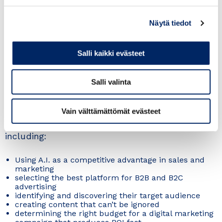
expert with over 30 years of experience, and the
founder of multiple digital marketing agencies in
Näytä tiedot
3 continents, will be sharing his knowledge and
expertise in this seminar.
Salli kaikki evästeet
The seminar will commence at 7:30 am, with a
light welcome breakfast, and conclude at 10:30
Salli valinta
am with a networking coffee session.
Vain välttämättömät evästeet
Attendees will learn about various topics,
including:
Using A.I. as a competitive advantage in sales and
marketing
selecting the best platform for B2B and B2C
advertising
identifying and discovering their target audience
creating content that can’t be ignored
determining the right budget for a digital marketing