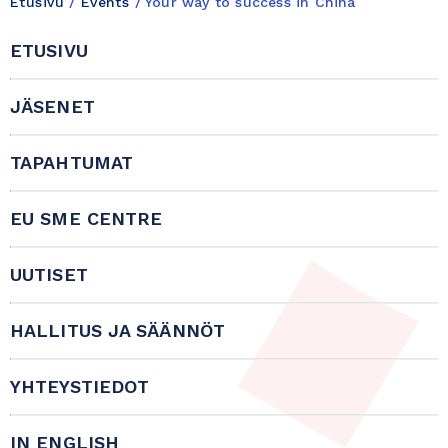
Etusivu
/
Events
/
Your way to success in China
ETUSIVU
JÄSENET
TAPAHTUMAT
EU SME CENTRE
UUTISET
HALLITUS JA SÄÄNNÖT
YHTEYSTIEDOT
IN ENGLISH