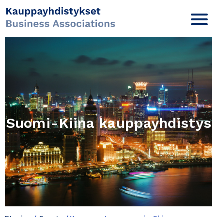
Suomi-Kiina kauppayhdistys