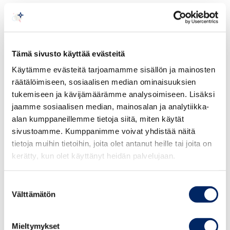
Section 2:
Where to find investment for your
China adventure.
Speech 1:
What do Chinese investors care
Tämä sivusto käyttää evästeitä
about? Where-else to find financial support?
Käytämme evästeitä tarjoamamme sisällön ja mainosten
räätälöimiseen, sosiaalisen median ominaisuuksien
tukemiseen ja kävijämäärämme analysoimiseen. Lisäksi
jaamme sosiaalisen median, mainosalan ja analytiikka-
alan kumppaneillemme tietoja siitä, miten käytät
sivustoamme. Kumppanimme voivat yhdistää näitä
tietoja muihin tietoihin, joita olet antanut heille tai joita on
kerätty, kun olet käyttänyt heidän palvelujaan.
Suostumuksen
Yan Xu
Välttämätön
valinta
Yan XU Chairman of KR Capital
Mieltymykset