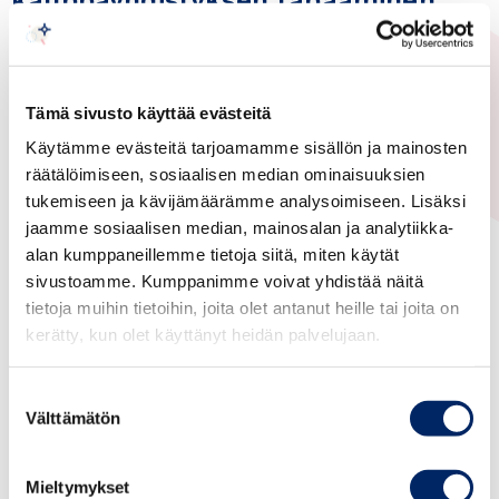
Suomen Kaakkois-Aasian-
suurlähettiläiden kanssa 20.8.2026
Tämä sivusto käyttää evästeitä
Kaakkois–Aasia
Yleinen
Käytämme evästeitä tarjoamamme sisällön ja mainosten
räätälöimiseen, sosiaalisen median ominaisuuksien
tukemiseen ja kävijämäärämme analysoimiseen. Lisäksi
20.08.2026
jaamme sosiaalisen median, mainosalan ja analytiikka-
Suomi-Hongkong
alan kumppaneillemme tietoja siitä, miten käytät
sivustoamme. Kumppanimme voivat yhdistää näitä
kauppayhdistyksen
tietoja muihin tietoihin, joita olet antanut heille tai joita on
pääkonsulitilaisuus 20.8.
kerätty, kun olet käyttänyt heidän palvelujaan.
Hongkong
Yleinen
Suostumuksen
Välttämätön
valinta
20.08.2026
Mieltymykset