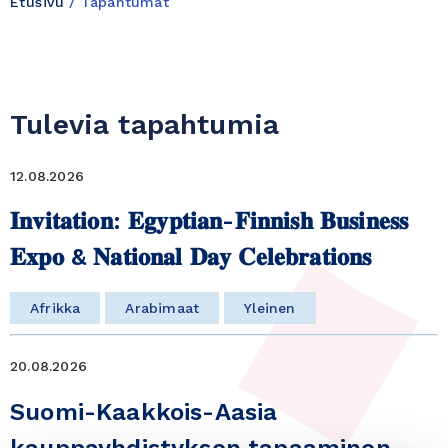
Etusivu
/
Tapahtumat
Tulevia tapahtumia
12.08.2026
𝐈𝐧𝐯𝐢𝐭𝐚𝐭𝐢𝐨𝐧: 𝐄𝐠𝐲𝐩𝐭𝐢𝐚𝐧-𝐅𝐢𝐧𝐧𝐢𝐬𝐡 𝐁𝐮𝐬𝐢𝐧𝐞𝐬𝐬
𝐄𝐱𝐩𝐨 & 𝐍𝐚𝐭𝐢𝐨𝐧𝐚𝐥 𝐃𝐚𝐲 𝐂𝐞𝐥𝐞𝐛𝐫𝐚𝐭𝐢𝐨𝐧𝐬
Afrikka
Arabimaat
Yleinen
20.08.2026
Suomi-Kaakkois-Aasia
kauppayhdistyksen tapaaminen